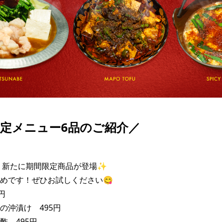
定メニュー6品のご紹介／
より新たに期間限定商品が登場✨

めです！ぜひお試しください😋



沖漬け　495円

　495円
