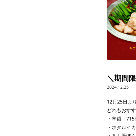
＼期間限
2024.12.25
12月25日
どれもおすす
・辛麺　715円
・ホタルイカの
・あん肝ぽん酢