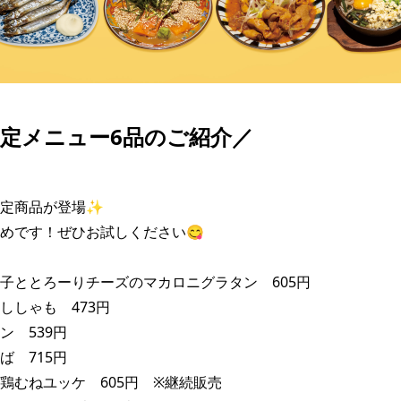
定メニュー6品のご紹介／
定商品が登場✨

めです！ぜひお試しください😋

子ととろーりチーズのマカロニグラタン　605円

しゃも　473円

　539円

　715円

鶏むねユッケ　605円　※継続販売
