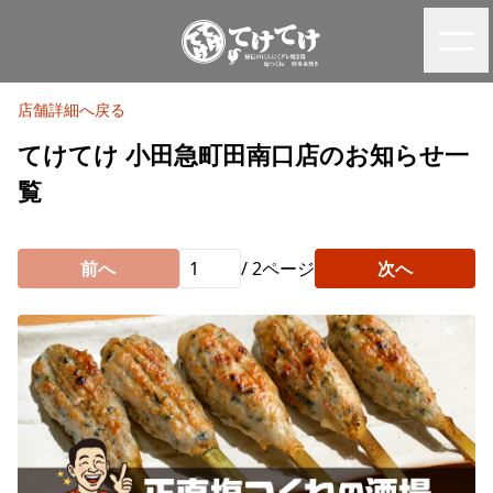
店舗詳細へ戻る
てけてけ 小田急町田南口店のお知らせ一
覧
前へ
/
2
ページ
次へ