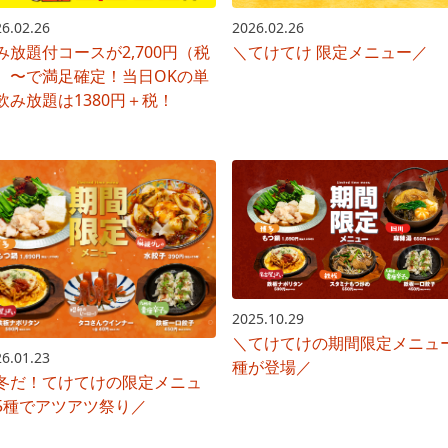
6.02.26
2026.02.26
み放題付コースが2,700円（税
＼てけてけ 限定メニュー／
）〜で満足確定！当日OKの単
飲み放題は1380円＋税！
2025.10.29
＼てけてけの期間限定メニュ
6.01.23
種が登場／
冬だ！てけてけの限定メニュ
5種でアツアツ祭り／