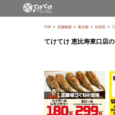
TOP
店舗検索
東京都
渋谷区
てけてけ 恵比寿東口店