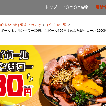
トップ
てけてけ名物
店舗
西船橋もつ焼き酒場 てけてけ
お知らせ一覧
ール＆レモンサワー80円、生ビール199円！飲み放題付コース2200