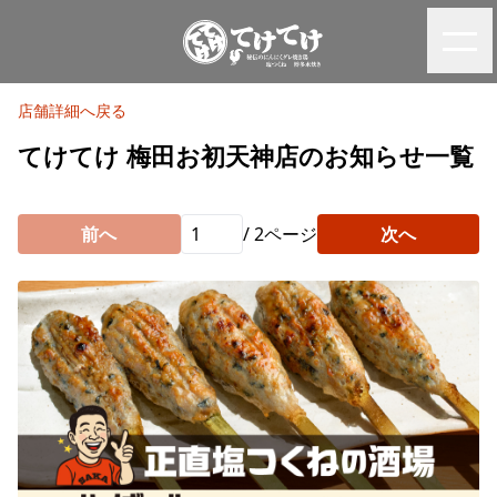
店舗詳細へ戻る
てけてけ 梅田お初天神店のお知らせ一覧
前へ
/
2
ページ
次へ